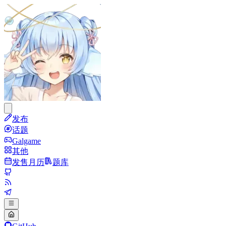
发布
话题
Galgame
其他
发售月历
题库