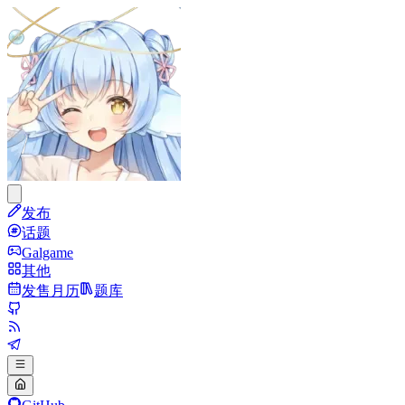
发布
话题
Galgame
其他
发售月历
题库