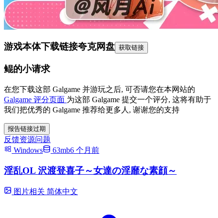
游戏本体下载链接
夸克网盘
获取链接
鲲的小请求
在您下载这部 Galgame 并游玩之后, 可否请您在本网站的
Galgame 评分页面
为这部 Galgame 提交一个评分, 这将有助于
我们把优秀的 Galgame 推荐给更多人, 谢谢您的支持
报告链接过期
反馈资源问题
Windows
63mb
6 个月前
淫乱OL 沢渡登喜子～女達の淫靡な素顔～
图片相关
简体中文