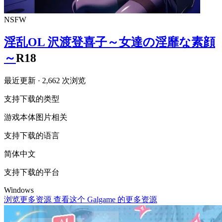
NSFW
淫乱OL 沢渡登喜子～女達の淫靡な素顔
～
R18
最近更新
· 2,662 次浏览
支持下载的类型
游戏本体
图片相关
支持下载的语言
简体中文
支持下载的平台
Windows
浏览更多资源
查看这个 Galgame 的更多资源