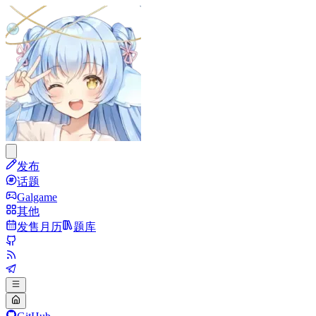
发布
话题
Galgame
其他
发售月历
题库