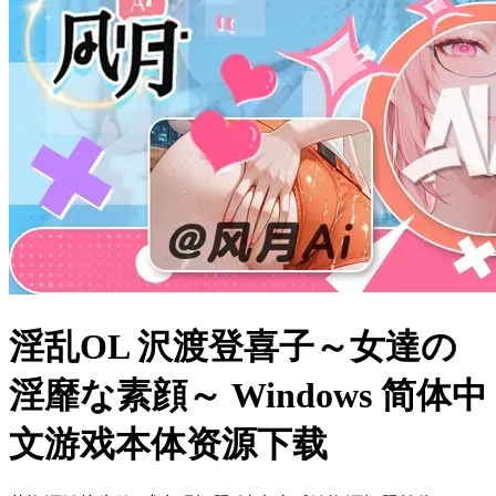
淫乱OL 沢渡登喜子～女達の
淫靡な素顔～ Windows 简体中
文游戏本体资源下载