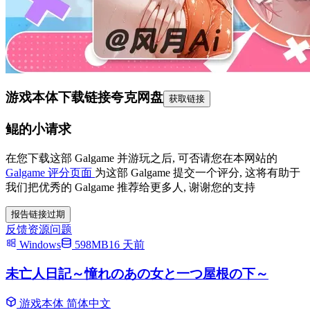
游戏本体下载链接
夸克网盘
获取链接
鲲的小请求
在您下载这部 Galgame 并游玩之后, 可否请您在本网站的
Galgame 评分页面
为这部 Galgame 提交一个评分, 这将有助于
我们把优秀的 Galgame 推荐给更多人, 谢谢您的支持
报告链接过期
反馈资源问题
Windows
598MB
16 天前
未亡人日記～憧れのあの女と一つ屋根の下～
游戏本体
简体中文