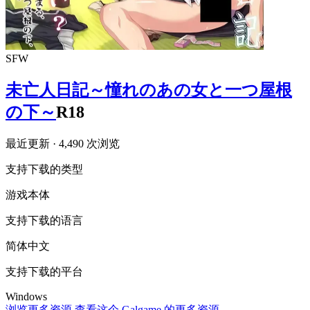
SFW
未亡人日記～憧れのあの女と一つ屋根
の下～
R18
最近更新
· 4,490 次浏览
支持下载的类型
游戏本体
支持下载的语言
简体中文
支持下载的平台
Windows
浏览更多资源
查看这个 Galgame 的更多资源