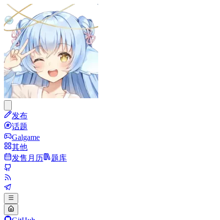
发布
话题
Galgame
其他
发售月历
题库