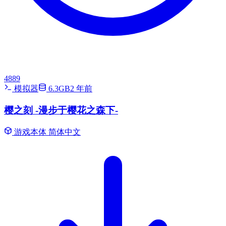
4889
模拟器
6.3GB
2 年前
樱之刻 -漫步于樱花之森下-
游戏本体
简体中文