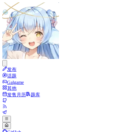
发布
话题
Galgame
其他
发售月历
题库