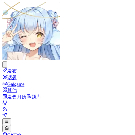
发布
话题
Galgame
其他
发售月历
题库