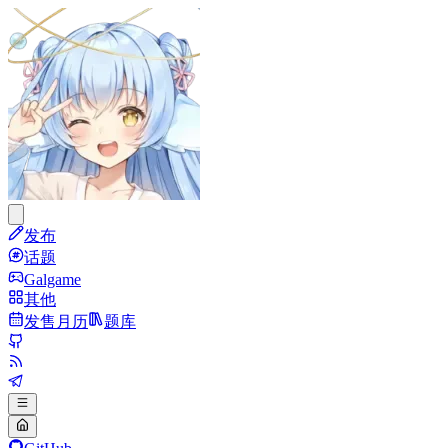
发布
话题
Galgame
其他
发售月历
题库