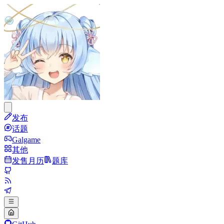
发布
话题
Galgame
其他
发售月历
题库