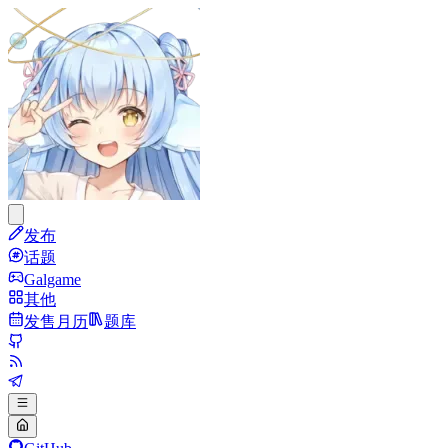
发布
话题
Galgame
其他
发售月历
题库