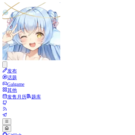
发布
话题
Galgame
其他
发售月历
题库