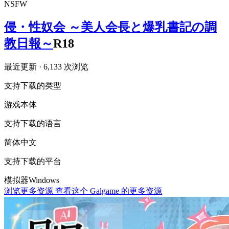
NSFW
侵・性奴会 ～美人会長と爆乳書記の調
教日報～
R18
最近更新
· 6,133 次浏览
支持下载的类型
游戏本体
支持下载的语言
简体中文
支持下载的平台
模拟器
Windows
浏览更多资源
查看这个 Galgame 的更多资源