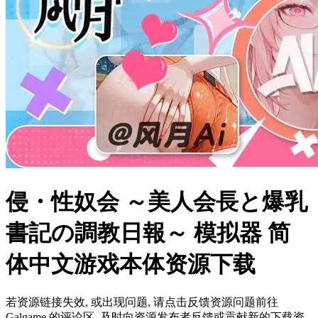
侵・性奴会 ～美人会長と爆乳
書記の調教日報～ 模拟器 简
体中文游戏本体资源下载
若资源链接失效, 或出现问题, 请点击反馈资源问题前往
Galgame 的评论区, 及时向资源发布者反馈或贡献新的下载资