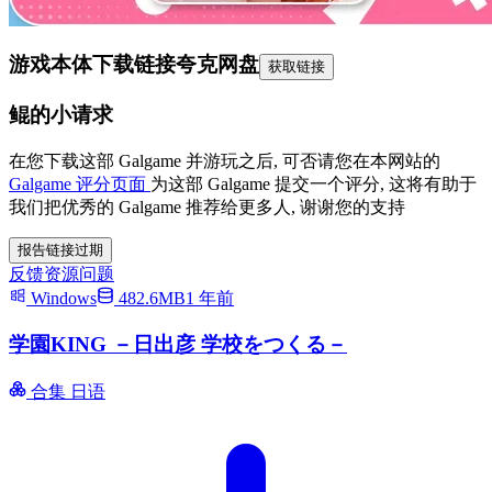
游戏本体下载链接
夸克网盘
获取链接
鲲的小请求
在您下载这部 Galgame 并游玩之后, 可否请您在本网站的
Galgame 评分页面
为这部 Galgame 提交一个评分, 这将有助于
我们把优秀的 Galgame 推荐给更多人, 谢谢您的支持
报告链接过期
反馈资源问题
Windows
482.6MB
1 年前
学園KING －日出彦 学校をつくる－
合集
日语