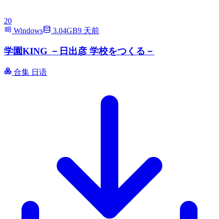
20
Windows
3.04GB
9 天前
学園KING －日出彦 学校をつくる－
合集
日语