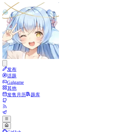
发布
话题
Galgame
其他
发售月历
题库