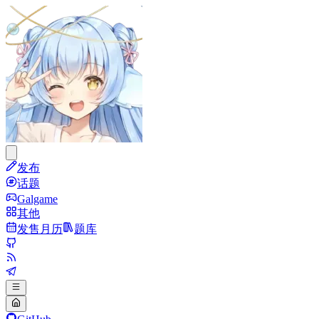
发布
话题
Galgame
其他
发售月历
题库