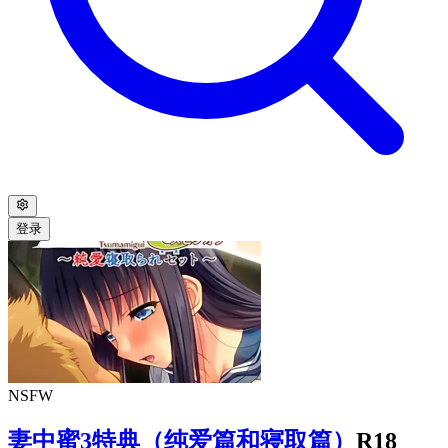
登录
NSFW
妻中蜜3特典（纯爱篇和寝取篇）
R18