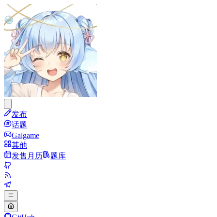
发布
话题
Galgame
其他
发售月历
题库