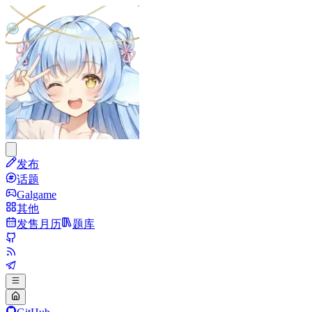
发布
话题
Galgame
其他
发售月历
题库