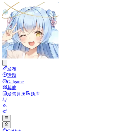
发布
话题
Galgame
其他
发售月历
题库