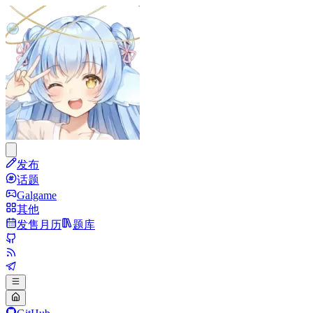
发布
话题
Galgame
其他
发售月历
题库