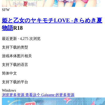
SFW
姫と乙女のヤキモチLOVE -きらめき夏
物語
R18
最近更新
· 4,275 次浏览
支持下载的类型
游戏本体
图片相关
支持下载的语言
简体中文
支持下载的平台
Windows
浏览更多资源
查看这个 Galgame 的更多资源