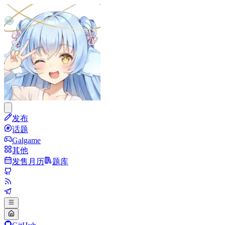
发布
话题
Galgame
其他
发售月历
题库