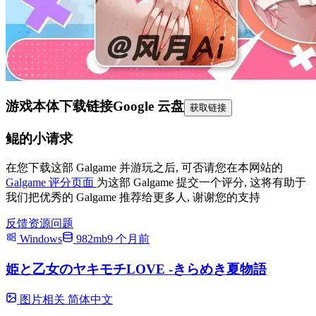
游戏本体下载链接
Google 云盘
获取链接
鲲的小请求
在您下载这部 Galgame 并游玩之后, 可否请您在本网站的
Galgame 评分页面
为这部 Galgame 提交一个评分, 这将有助于
我们把优秀的 Galgame 推荐给更多人, 谢谢您的支持
反馈资源问题
Windows
982mb
9 个月前
姫と乙女のヤキモチLOVE -きらめき夏物語
图片相关
简体中文