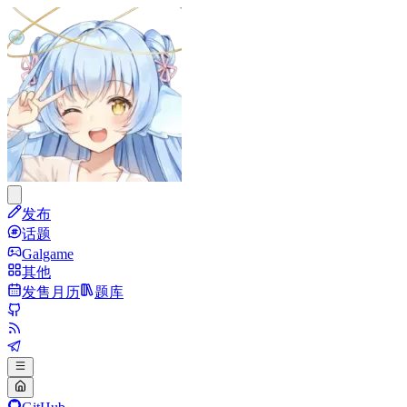
发布
话题
Galgame
其他
发售月历
题库