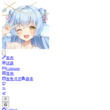
发布
话题
Galgame
其他
发售月历
题库