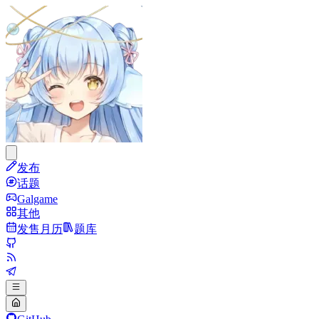
发布
话题
Galgame
其他
发售月历
题库