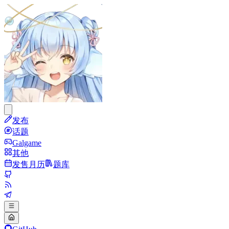
发布
话题
Galgame
其他
发售月历
题库