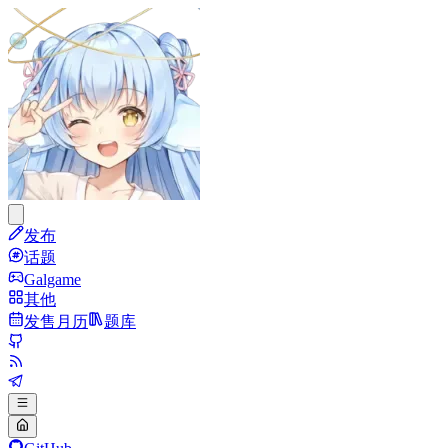
发布
话题
Galgame
其他
发售月历
题库