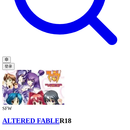
登录
SFW
ALTERED FABLE
R18