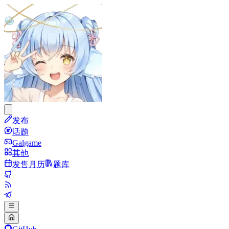
发布
话题
Galgame
其他
发售月历
题库