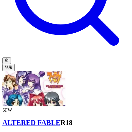
登录
SFW
ALTERED FABLE
R18