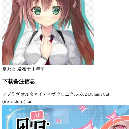
奈乃香
发布于
1 年前
下载备注信息
マブラヴ オルタネイティヴ クロニクルズ02 DummyCut
(iso+mds+rr).rar