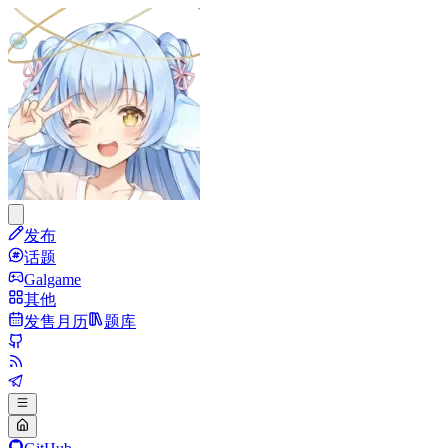
发布
话题
Galgame
其他
发售月历
题库