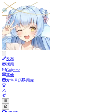
发布
话题
Galgame
其他
发售月历
题库