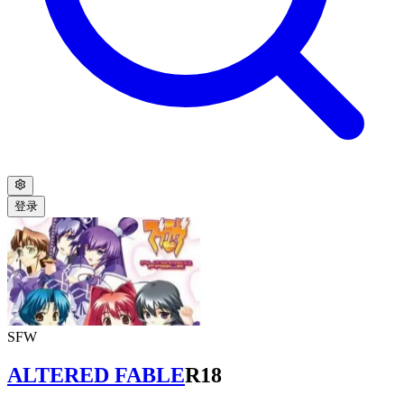
登录
SFW
ALTERED FABLE
R18