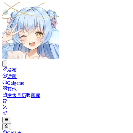
发布
话题
Galgame
其他
发售月历
题库