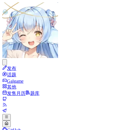
发布
话题
Galgame
其他
发售月历
题库