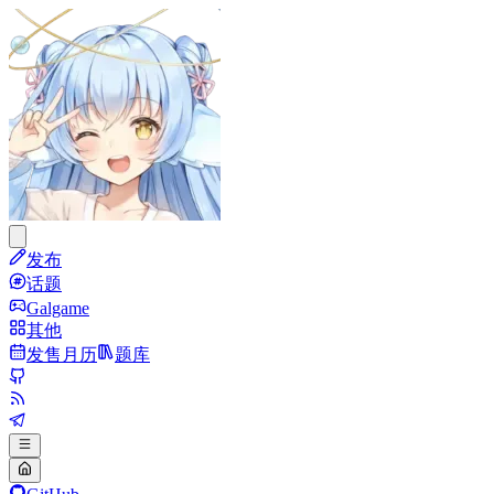
发布
话题
Galgame
其他
发售月历
题库