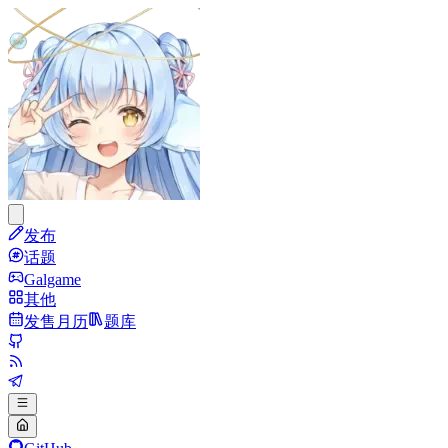
发布
话题
Galgame
其他
发售月历
题库