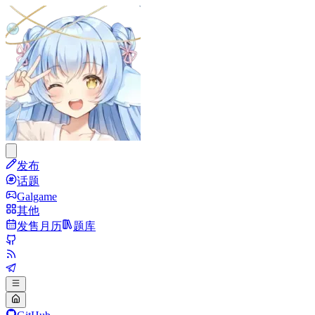
发布
话题
Galgame
其他
发售月历
题库