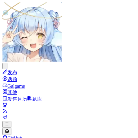
发布
话题
Galgame
其他
发售月历
题库