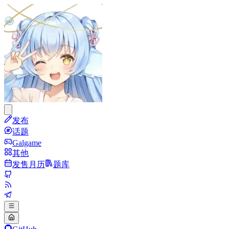
发布
话题
Galgame
其他
发售月历
题库