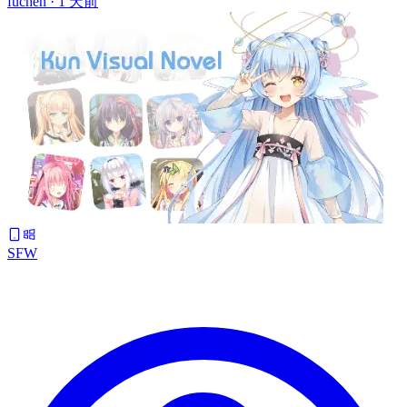
fuchen ·
1 天前
SFW