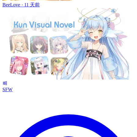
BeeLove ·
11 天前
SFW