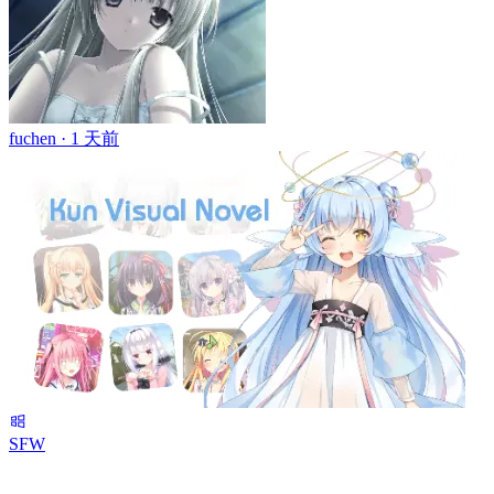
fuchen ·
1 天前
SFW