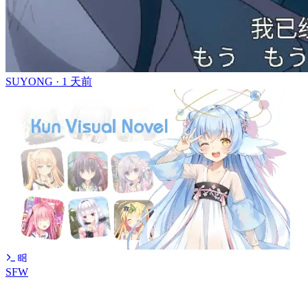
SUYONG ·
1 天前
SFW