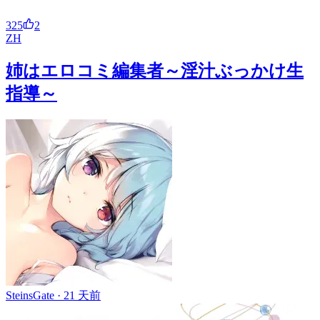
325
2
ZH
姉はエロコミ編集者～淫汁ぶっかけ生
指導～
SteinsGate ·
21 天前