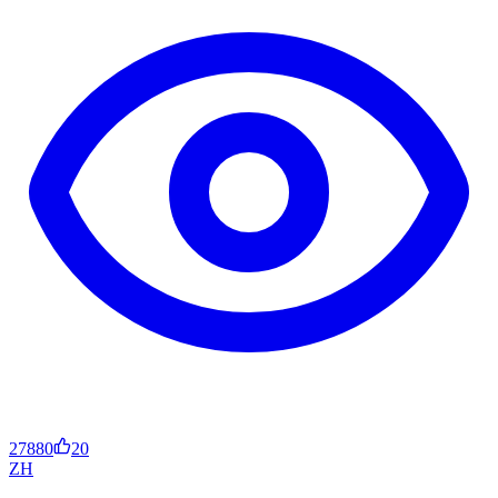
27880
20
ZH