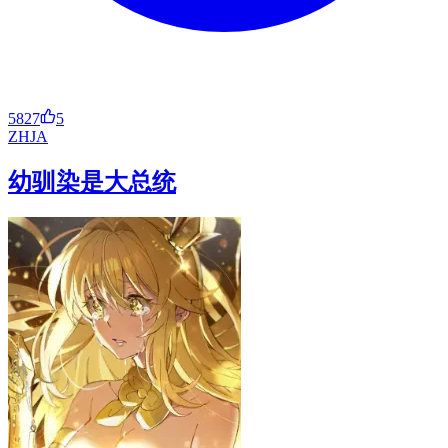
5827
5
ZH
JA
幼驯染是大总统