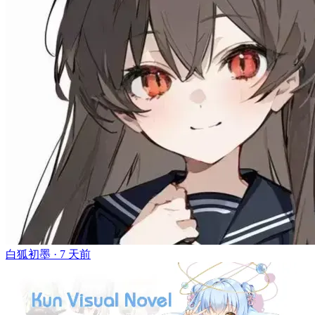
白狐初墨 ·
7 天前