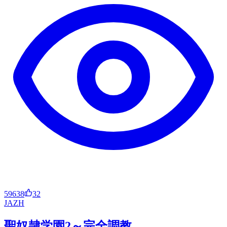
59638
32
JA
ZH
聖奴隷学園2～完全調教