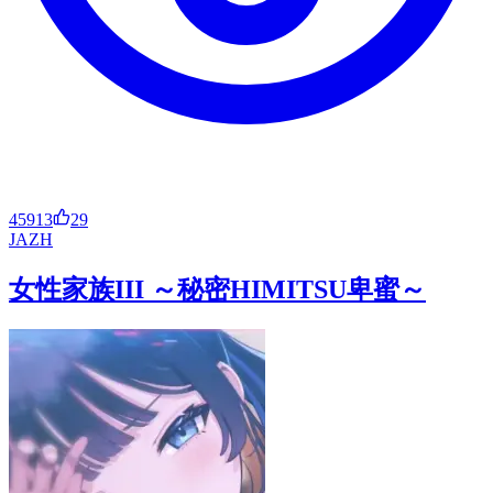
45913
29
JA
ZH
女性家族III ～秘密HIMITSU卑蜜～