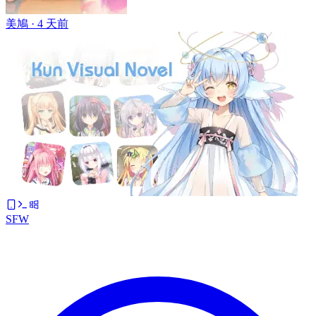
美鳩 ·
4 天前
SFW