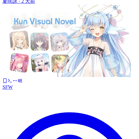
夏咲詠 ·
2 天前
SFW