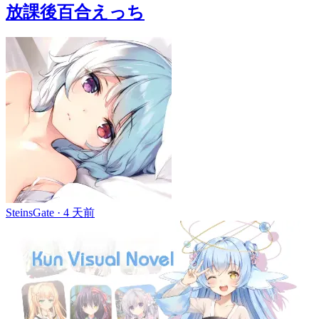
放課後百合えっち
SteinsGate ·
4 天前