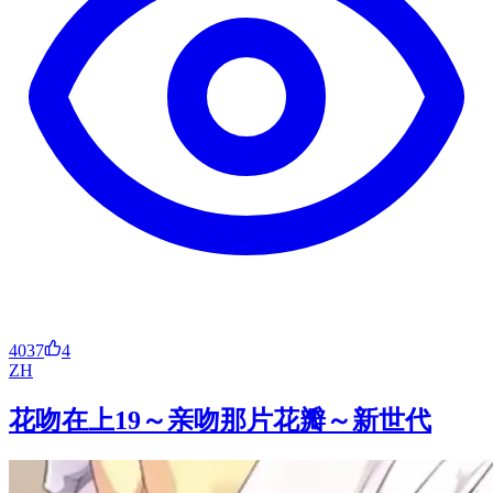
4037
4
ZH
花吻在上19～亲吻那片花瓣～新世代