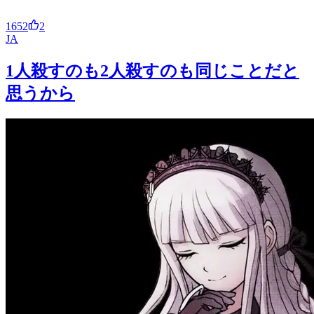
1652
2
JA
1人殺すのも2人殺すのも同じことだと
思うから