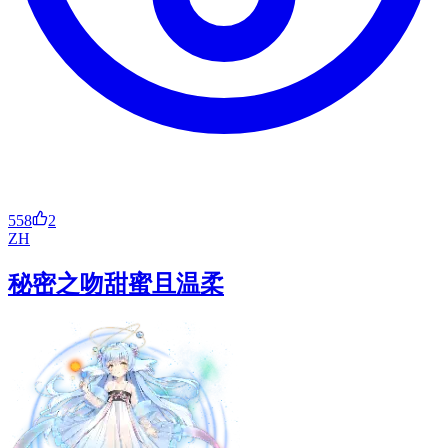
558
2
ZH
秘密之吻甜蜜且温柔