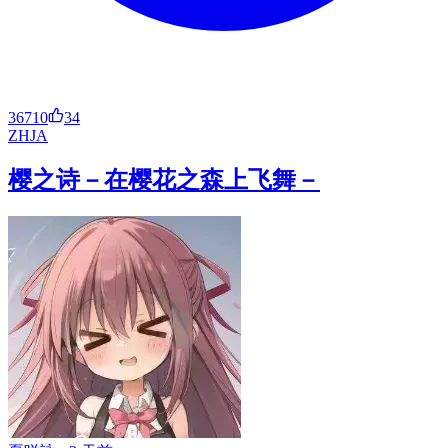
36710
34
ZH
JA
樱之诗－在樱花之森上飞舞－