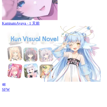
KamisatoAyaya ·
1 天前
SFW