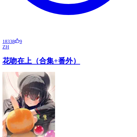
18338
9
ZH
花吻在上（合集+番外）