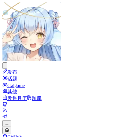
发布
话题
Galgame
其他
发售月历
题库