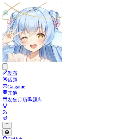
发布
话题
Galgame
其他
发售月历
题库