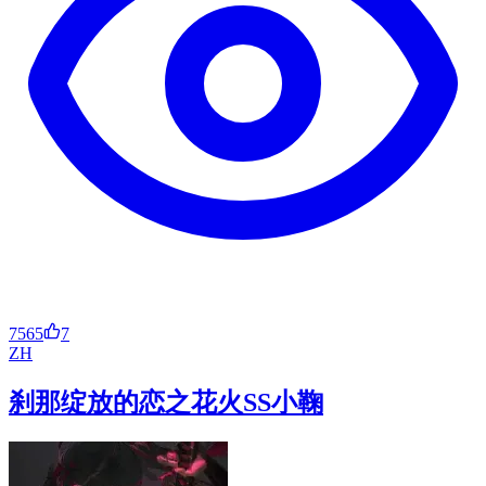
7565
7
ZH
刹那绽放的恋之花火SS小鞠