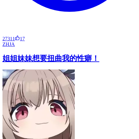
27311
17
ZH
JA
姐姐妹妹想要扭曲我的性癖！