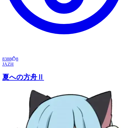
8388
8
JA
ZH
夏への方舟Ⅱ