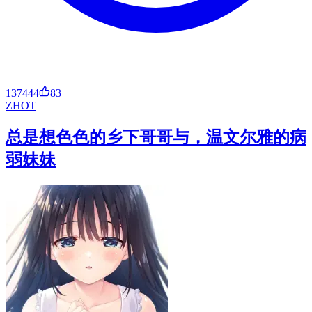
137444
83
ZH
OT
总是想色色的乡下哥哥与，温文尔雅的病
弱妹妹