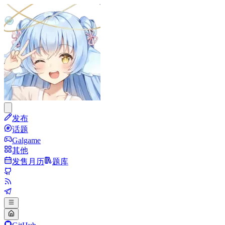
发布
话题
Galgame
其他
发售月历
题库