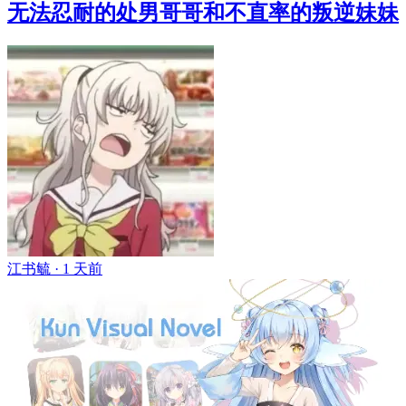
无法忍耐的处男哥哥和不直率的叛逆妹妹
江书毓 ·
1 天前