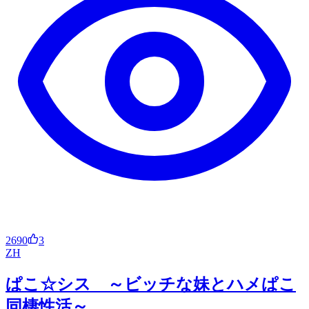
2690
3
ZH
ぱこ☆シス ～ビッチな妹とハメぱこ
同棲性活～