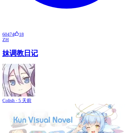
60474
18
ZH
妹调教日记
Colish ·
5 天前