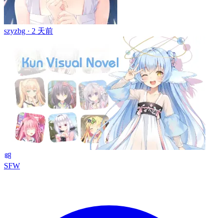
szyzbg ·
2 天前
SFW