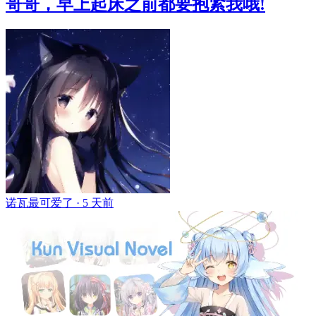
哥哥，早上起床之前都要抱紧我哦!
诺瓦最可爱了 ·
5 天前