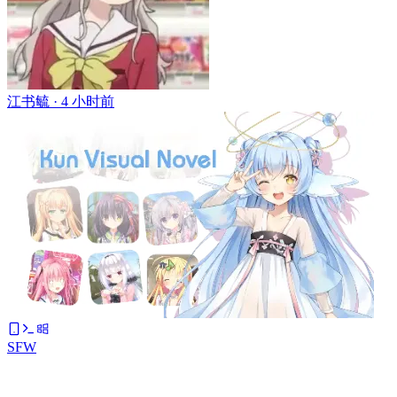
江书毓 ·
4 小时前
SFW