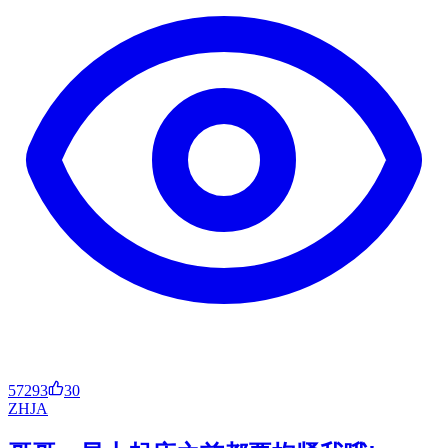
57293
30
ZH
JA