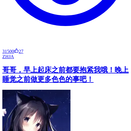
31500
27
ZH
JA
哥哥，早上起床之前都要抱紧我哦！晚上
睡觉之前做更多色色的事吧！