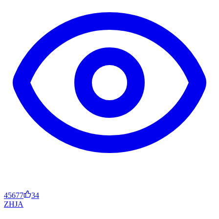
45677
34
ZH
JA