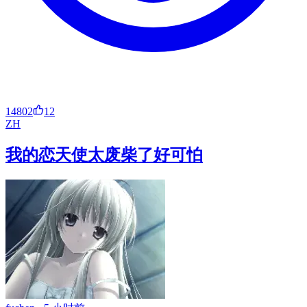
14802
12
ZH
我的恋天使太废柴了好可怕