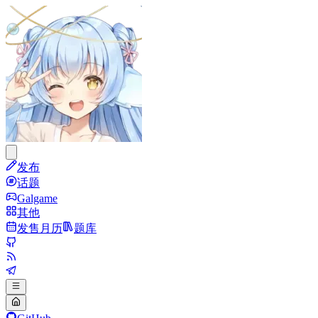
发布
话题
Galgame
其他
发售月历
题库