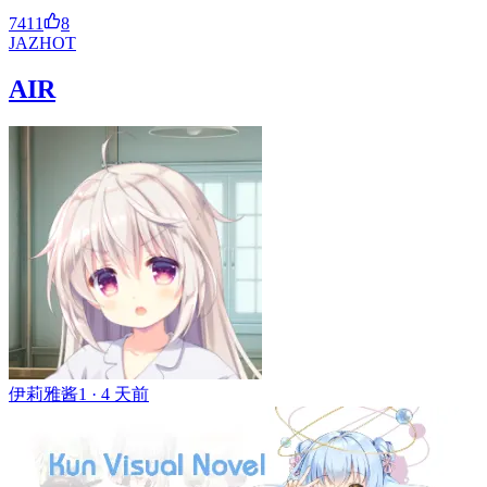
7411
8
JA
ZH
OT
AIR
伊莉雅酱1 ·
4 天前