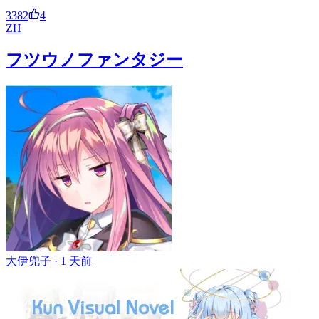
3382
4
ZH
フツウノファンタジー
大伊兜子 ·
1 天前