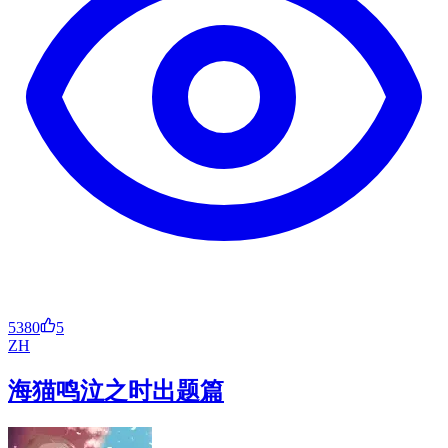
5380
5
ZH
海猫鸣泣之时出题篇