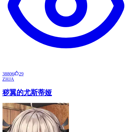
38806
29
ZH
JA
秽翼的尤斯蒂娅