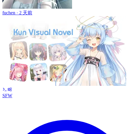
fuchen ·
2 天前
SFW