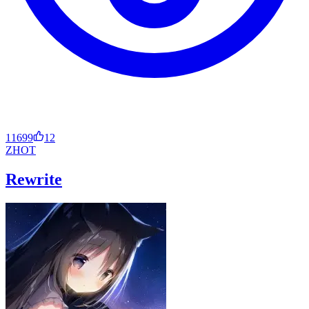
11699
12
ZH
OT
Rewrite