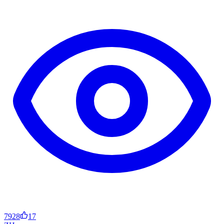
7928
17