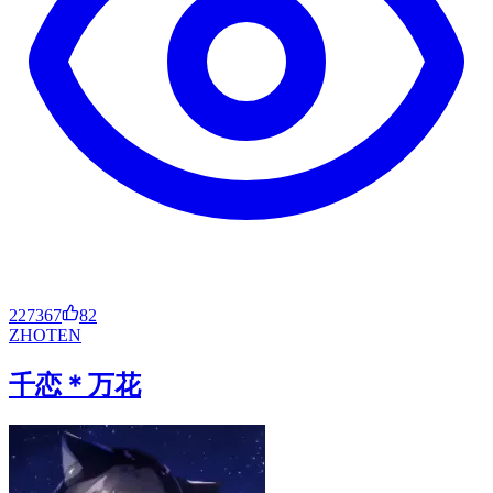
227367
82
ZH
OT
EN
千恋＊万花