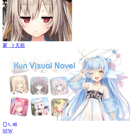
雾 ·
3 天前
SFW