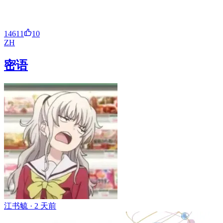
14611
10
ZH
密语
江书毓 ·
2 天前