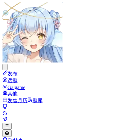
发布
话题
Galgame
其他
发售月历
题库