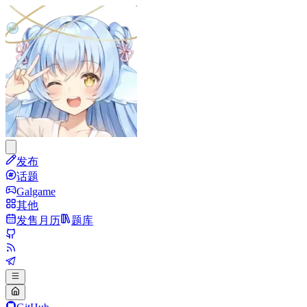
发布
话题
Galgame
其他
发售月历
题库