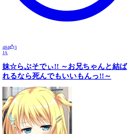
484
3
JA
妹☆らぶそでぃ!! ～お兄ちゃんと結ば
れるなら死んでもいいもんっ!!～