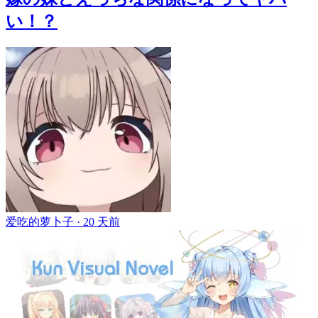
い！？
爱吃的萝卜子 ·
20 天前