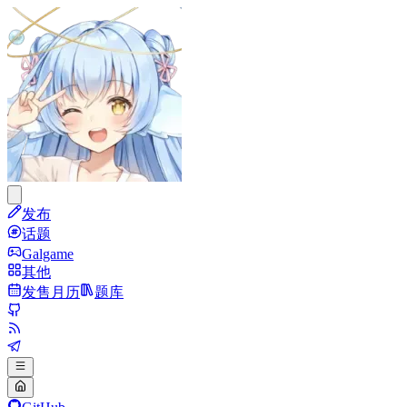
发布
话题
Galgame
其他
发售月历
题库