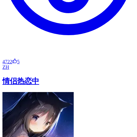
4722
5
ZH
情侣热恋中