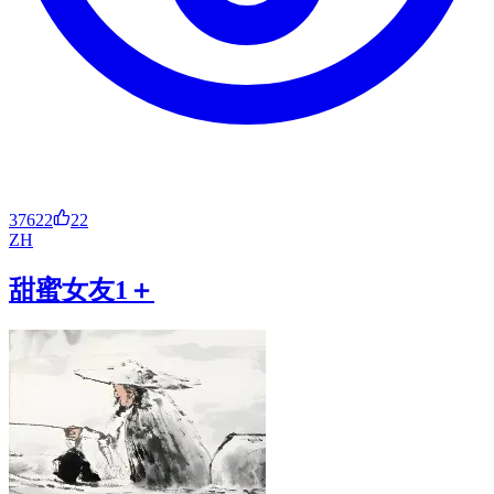
37622
22
ZH
甜蜜女友1＋