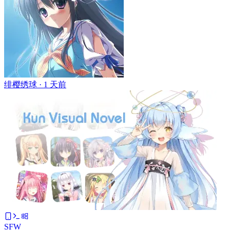
绯樱绣球 ·
1 天前
SFW