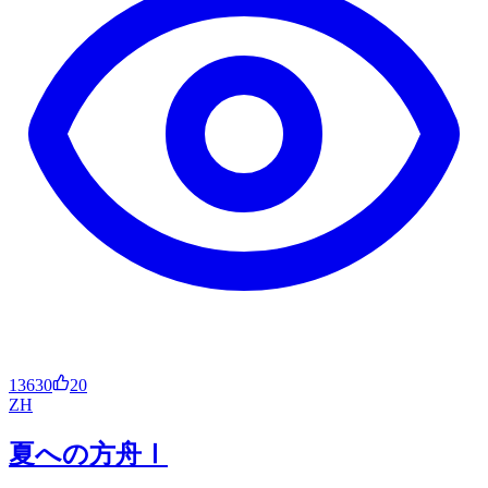
13630
20
ZH
夏への方舟Ⅰ