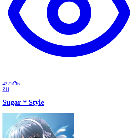
4221
6
ZH
Sugar * Style