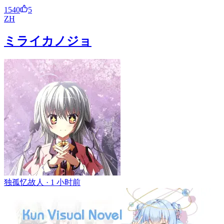
1540
5
ZH
ミライカノジョ
独孤忆故人 ·
1 小时前