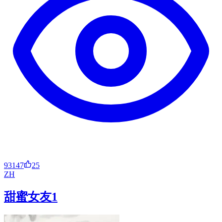
93147
25
ZH
甜蜜女友1