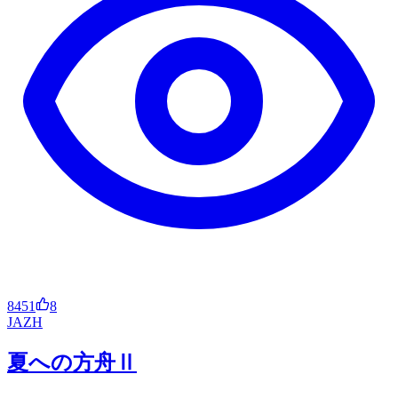
8451
8
JA
ZH
夏への方舟Ⅱ