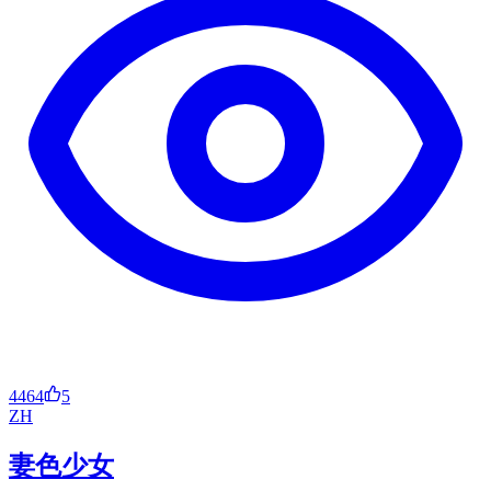
4464
5
ZH
妻色少女