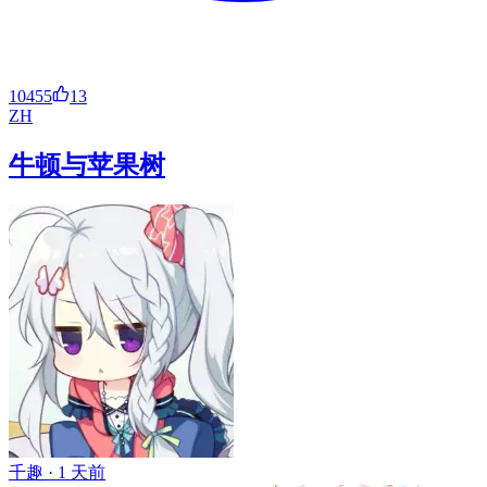
10455
13
ZH
牛顿与苹果树
千趣 ·
1 天前