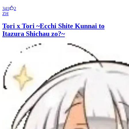
341
2
ZH
Tori x Tori ~Ecchi Shite Kunnai to
Itazura Shichau zo?~