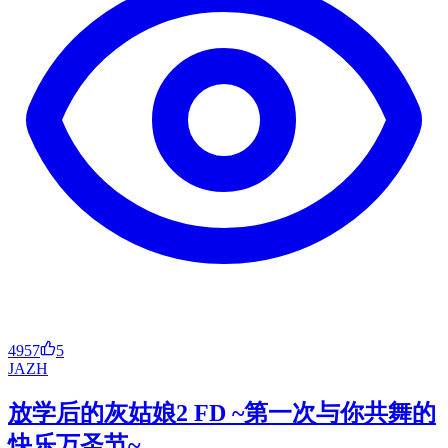
4957
5
JA
ZH
放学后的灰姑娘2 FD ~第一次与你共舞的
快乐万圣节~