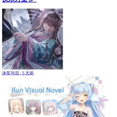
沐笙与泪 ·
5 天前