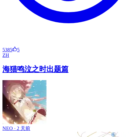
5385
5
ZH
海猫鸣泣之时出题篇
NEO ·
2 天前