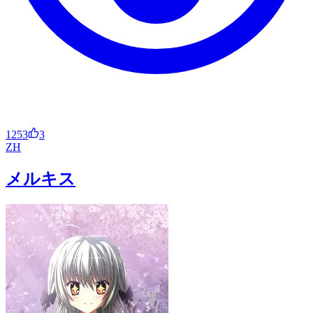
1253
3
ZH
メルキス