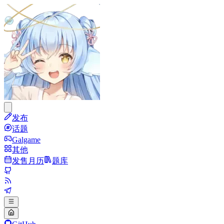
发布
话题
Galgame
其他
发售月历
题库