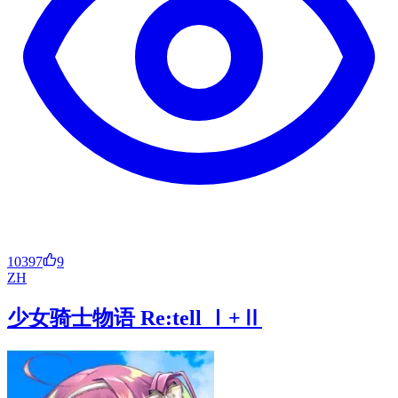
10397
9
ZH
少女骑士物语 Re:tell Ⅰ+Ⅱ