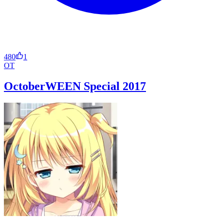
480
1
OT
OctoberWEEN Special 2017