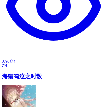
3798
4
ZH
海猫鸣泣之时散