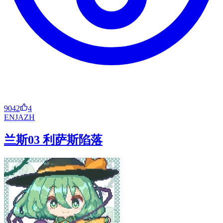
9042
4
EN
JA
ZH
兰斯03 利萨斯陷落