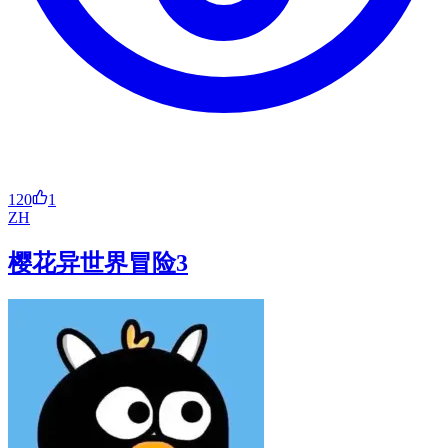
120
1
ZH
樱花异世界冒险3