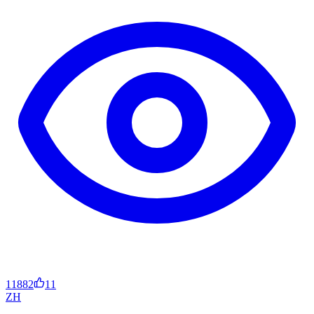
11882
11
ZH