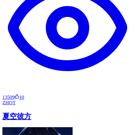
13509
10
ZH
OT
夏空彼方