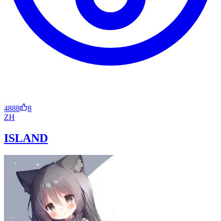
4888
8
ZH
ISLAND