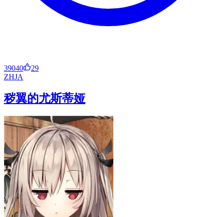
39040
29
ZH
JA
秽翼的尤斯蒂娅