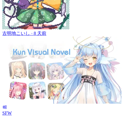
古明地こいし ·
8 天前
SFW