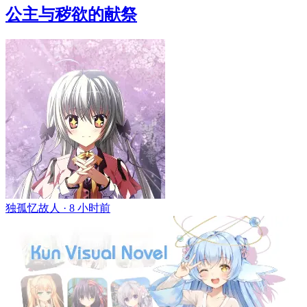
公主与秽欲的献祭
独孤忆故人 ·
8 小时前