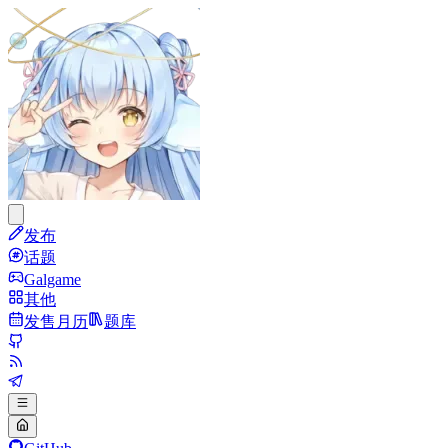
发布
话题
Galgame
其他
发售月历
题库