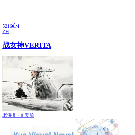
5216
4
ZH
战女神VERITA
老漫川 ·
8 天前