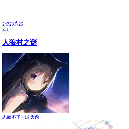
24723
25
ZH
人狼村之谜
思而不了 ·
16 天前