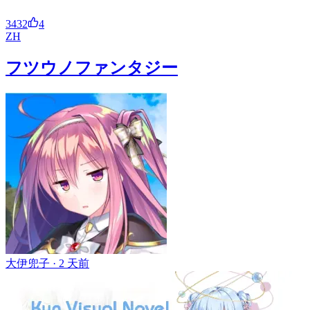
3432
4
ZH
フツウノファンタジー
大伊兜子 ·
2 天前