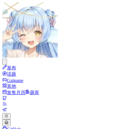
发布
话题
Galgame
其他
发售月历
题库