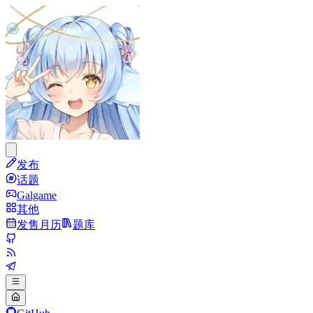
发布
话题
Galgame
其他
发售月历
题库