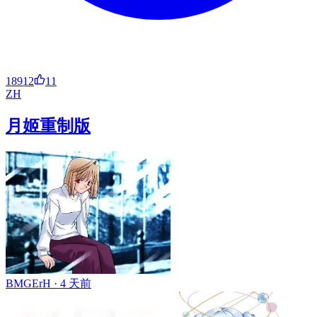
18912
11
ZH
月姬重制版
BMGErH ·
4 天前