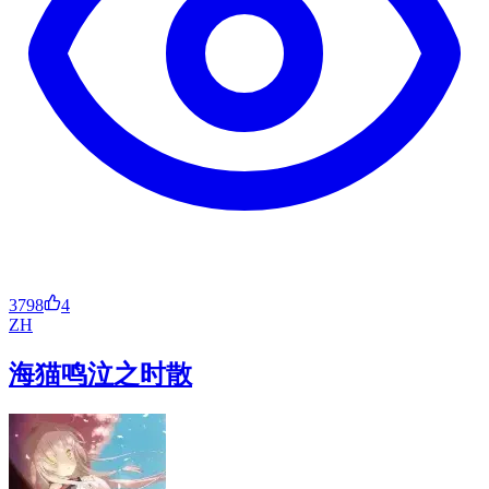
3798
4
ZH
海猫鸣泣之时散