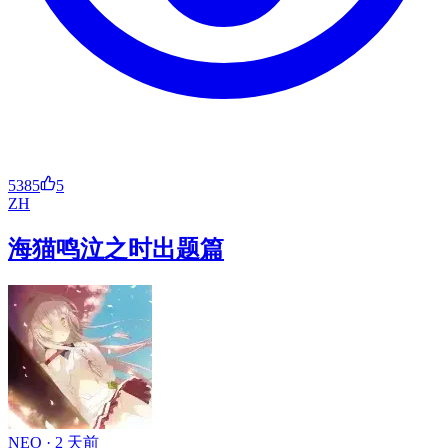
5385
5
ZH
海猫鸣泣之时出题篇
NEO ·
2 天前