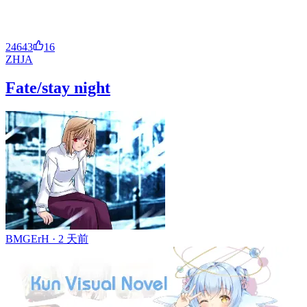
24643
16
ZH
JA
Fate/stay night
BMGErH ·
2 天前