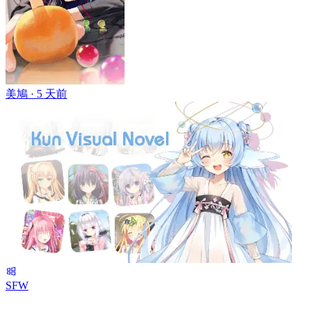
美鳩 ·
5 天前
SFW