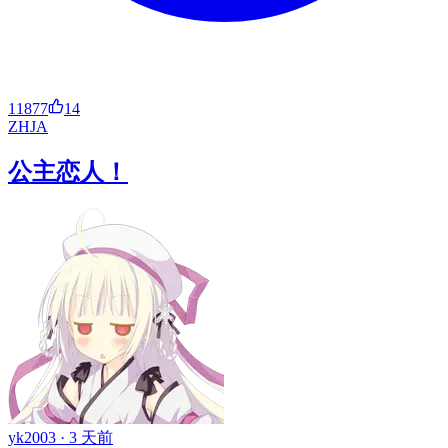
11877
14
ZH
JA
公主恋人！
yk2003 ·
3 天前