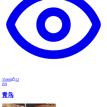
35066
22
ZH
青鸟