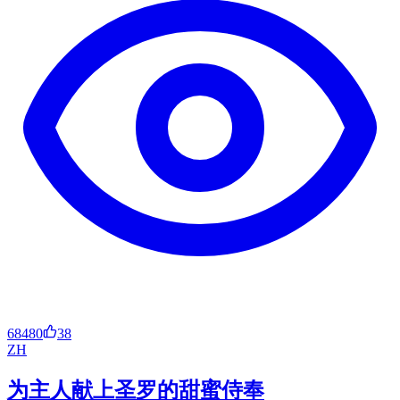
68480
38
ZH
为主人献上圣罗的甜蜜侍奉