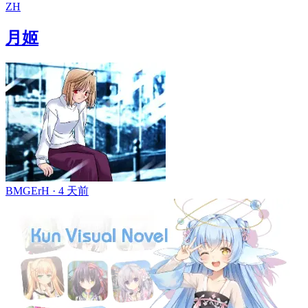
ZH
月姬
BMGErH ·
4 天前