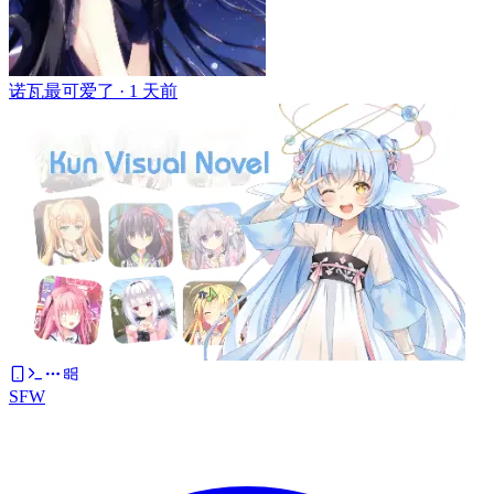
诺瓦最可爱了 ·
1 天前
SFW