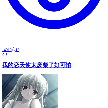
14910
12
ZH
我的恋天使太废柴了好可怕