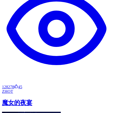
128278
45
ZH
OT
魔女的夜宴