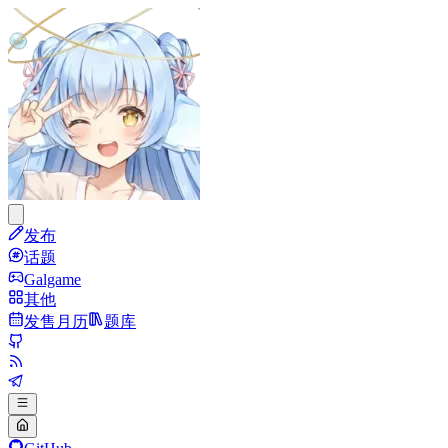
发布
话题
Galgame
其他
发售月历
题库