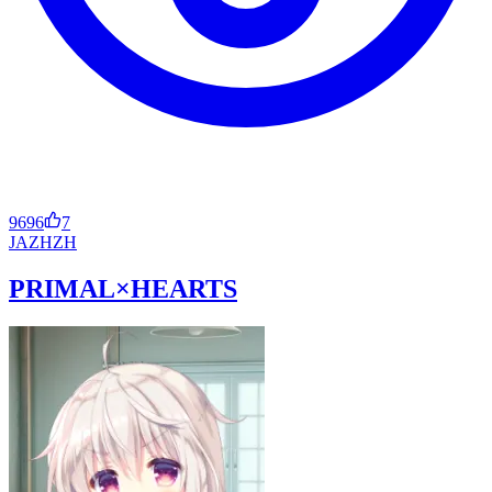
9696
7
JA
ZH
ZH
PRIMAL×HEARTS