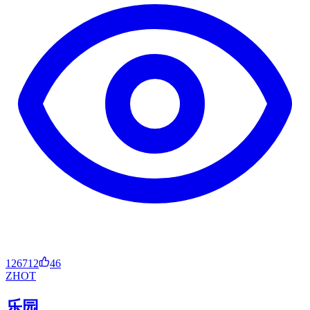
126712
46
ZH
OT
乐园