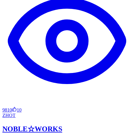
9810
10
ZH
OT
NOBLE☆WORKS