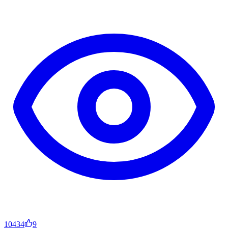
10434
9