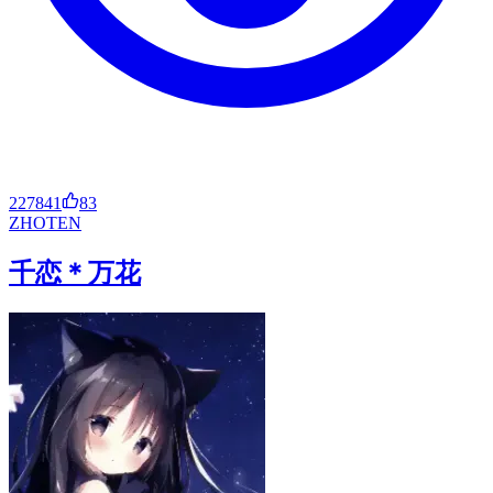
227841
83
ZH
OT
EN
千恋＊万花