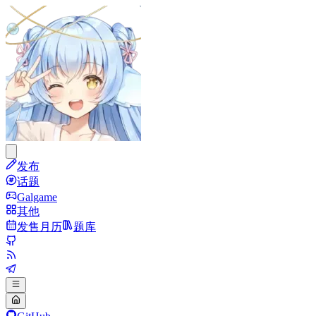
发布
话题
Galgame
其他
发售月历
题库