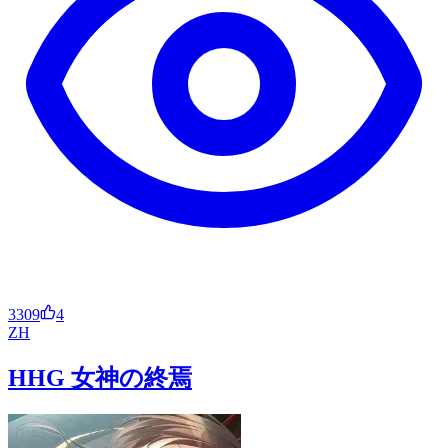
3309
4
ZH
HHG 女神の終焉