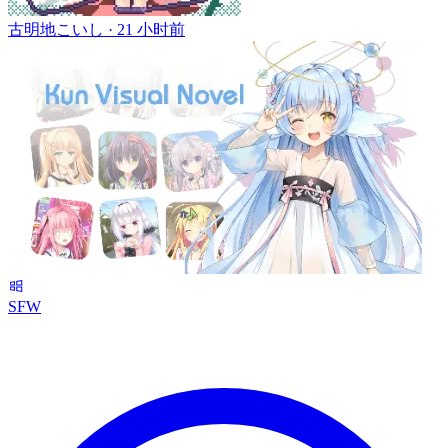
古明地こいし ·
21 小时前
SFW