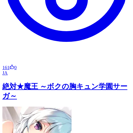
161
0
JA
絶対★魔王 ～ボクの胸キュン学園サー
ガ～