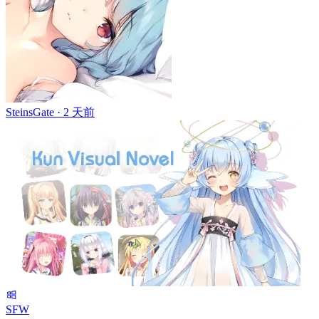
SteinsGate ·
2 天前
SFW