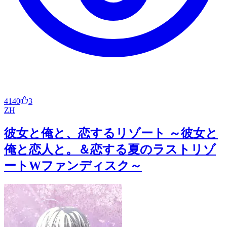
4140
3
ZH
彼女と俺と、恋するリゾート ～彼女と
俺と恋人と。＆恋する夏のラストリゾ
ートWファンディスク～