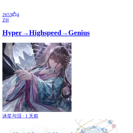
2653
4
ZH
Hyper→Highspeed→Genius
沐笙与泪 ·
1 天前