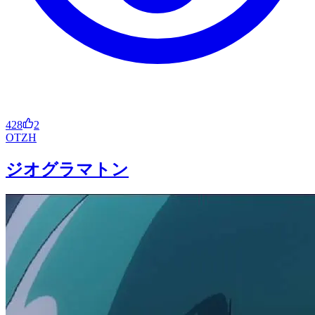
428
2
OT
ZH
ジオグラマトン