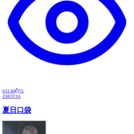
63136
51
ZH
OT
JA
夏日口袋