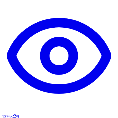
13768
9