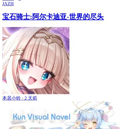
JA
ZH
宝石骑士:阿尔卡迪亚-世界的尽头
本居小铃 ·
2 天前