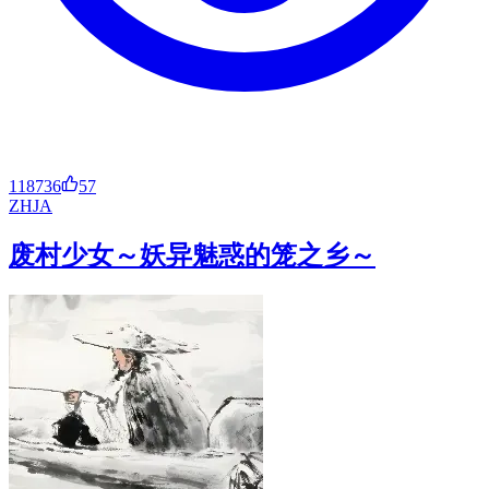
118736
57
ZH
JA
废村少女～妖异魅惑的笼之乡～