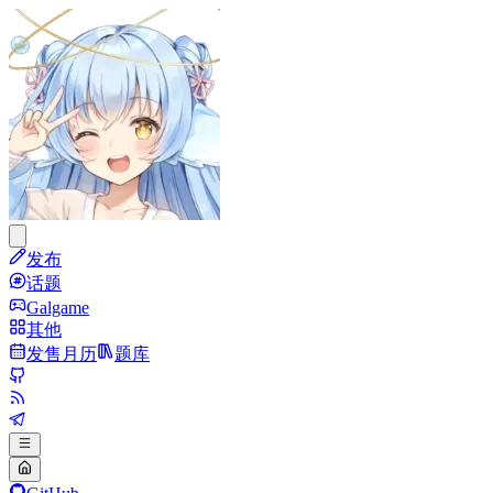
发布
话题
Galgame
其他
发售月历
题库