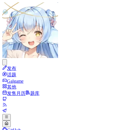
发布
话题
Galgame
其他
发售月历
题库