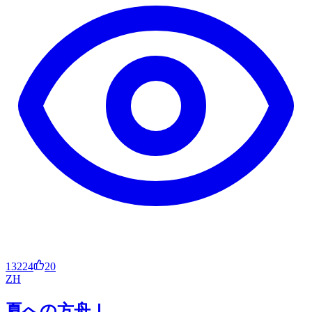
13224
20
ZH
夏への方舟Ⅰ