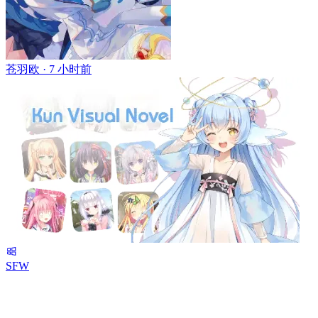
苍羽欧 ·
7 小时前
SFW