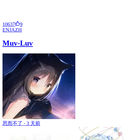
10637
9
EN
JA
ZH
Muv-Luv
思而不了 ·
3 天前