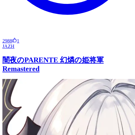
2988
1
JA
ZH
闇夜のPARENTE 幻燐の姫将軍
Remastered