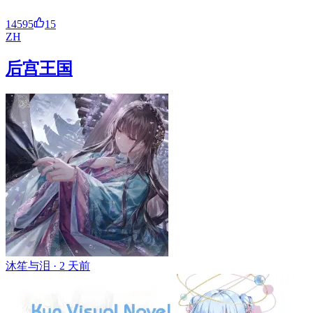
14595
15
ZH
后宫王国
沐笙与泪 ·
2 天前