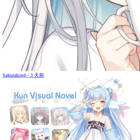
Sakurakouji ·
3 天前