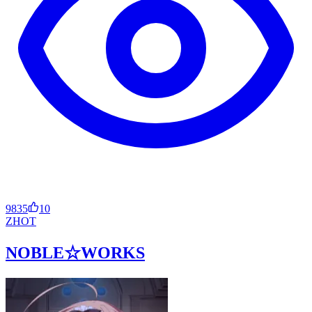
9835
10
ZH
OT
NOBLE☆WORKS