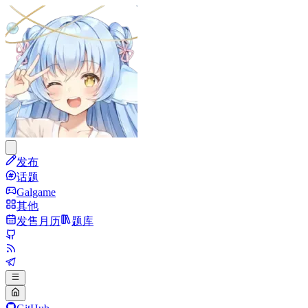
发布
话题
Galgame
其他
发售月历
题库