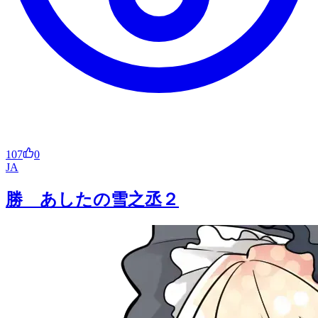
107
0
JA
勝 あしたの雪之丞２