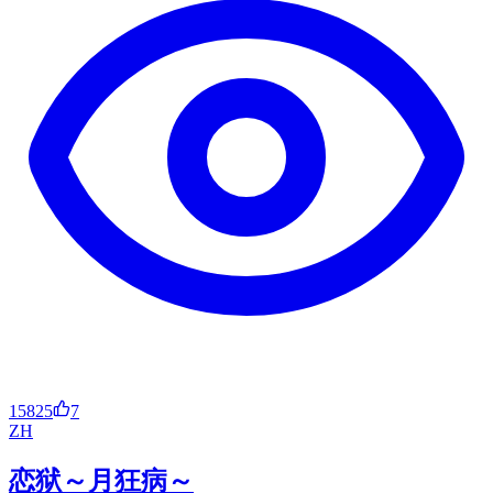
15825
7
ZH
恋狱～月狂病～