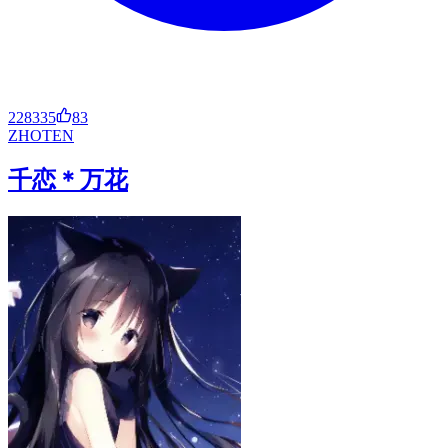
228335
83
ZH
OT
EN
千恋＊万花