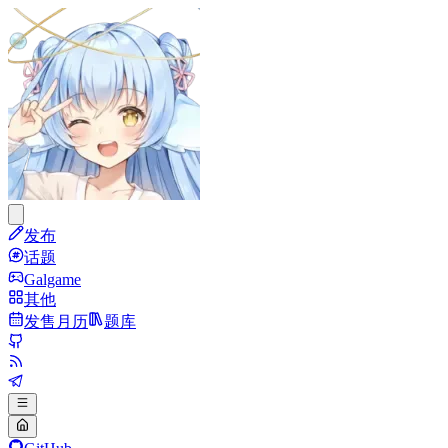
发布
话题
Galgame
其他
发售月历
题库