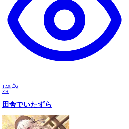
1228
2
ZH
田舎でいたずら