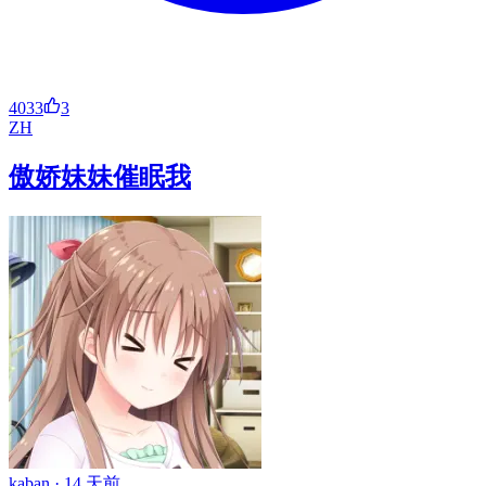
4033
3
ZH
傲娇妹妹催眠我
kaban ·
14 天前