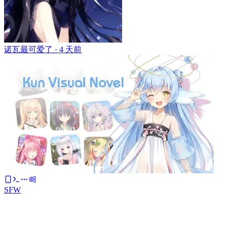
诺瓦最可爱了 ·
4 天前
SFW