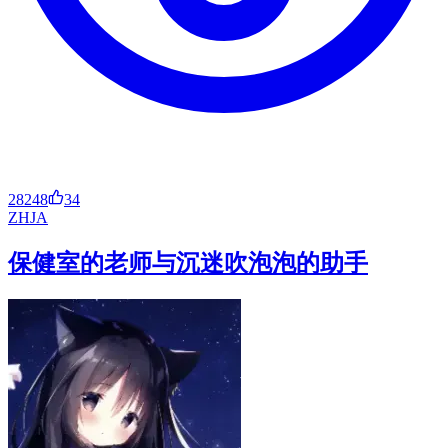
28248
34
ZH
JA
保健室的老师与沉迷吹泡泡的助手