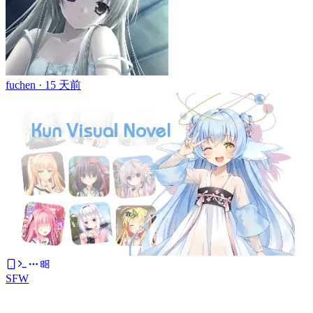
fuchen ·
15 天前
SFW