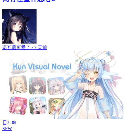
诺瓦最可爱了 ·
7 天前
SFW