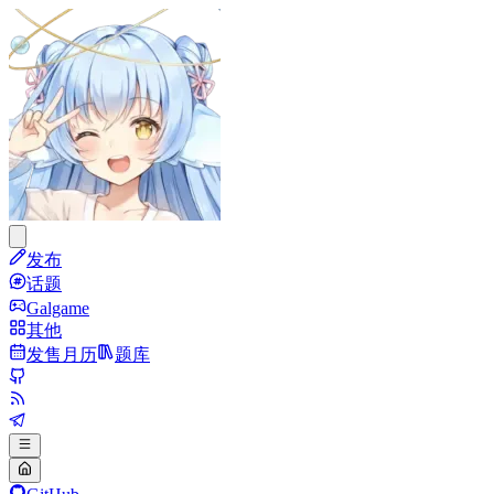
发布
话题
Galgame
其他
发售月历
题库