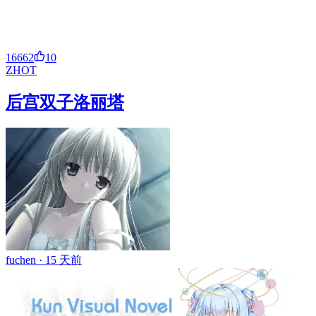
16662
10
ZH
OT
后宫双子洛丽塔
fuchen ·
15 天前