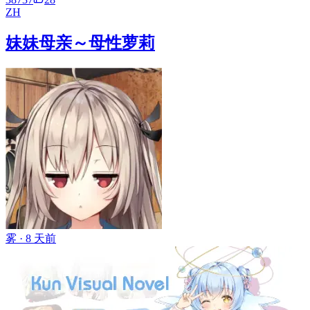
ZH
妹妹母亲～母性萝莉
雾 ·
8 天前