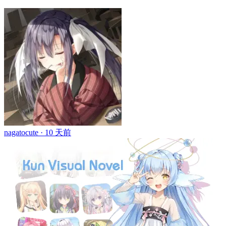
nagatocute ·
10 天前