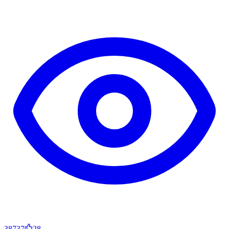
38737
28