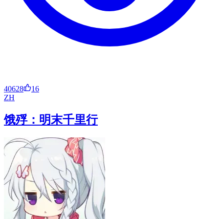
40628
16
ZH
饿殍：明末千里行