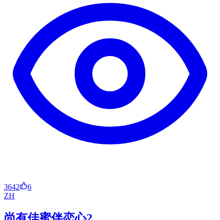
3642
6
ZH
尚有佳蜜伴恋心2